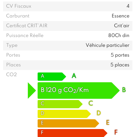
CV Fiscaux
4
Carburant
Essence
Certificat CRIT’AIR
Crit'air
Puissance Réelle
80Ch din
Type
Véhicule particulier
Portes
5 portes
Places
5 places
CO2
A
A
B
120
g
CO
/Km
B
2
C
C
D
D
E
E
F
F