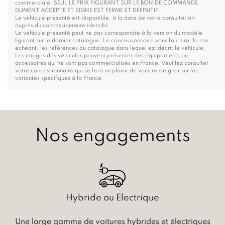
commerciale. SEUL LE PRIX FIGURANT SUR LE BON DE COMMANDE
DUMENT ACCEPTE ET SIGNE EST FERME ET DEFINITIF.
Le véhicule présenté est disponible, à la date de votre consultation,
auprès du concessionnaire identifié.
Le véhicule présenté peut ne pas correspondre à la version du modèle
figurant sur le dernier catalogue. Le concessionnaire vous fournira, le cas
échéant, les références du catalogue dans lequel est décrit le véhicule.
Les images des véhicules peuvent présenter des équipements ou
accessoires qui ne sont pas commercialisés en France. Veuillez consulter
votre concessionnaire qui se fera un plaisir de vous renseigner sur les
variantes spécifiques à la France.
Nos engagements
Hybride ou Electrique
Une large gamme de voitures hybrides et électriques