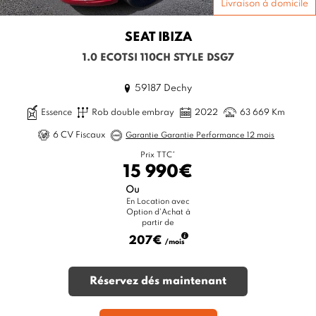
Livraison à domicile
SEAT
IBIZA
1.0 ECOTSI 110CH STYLE DSG7
59187 Dechy
Essence
Rob double embray
2022
63 669 Km
6 CV Fiscaux
Garantie Garantie Performance 12 mois
Prix TTC*
15 990€
Ou
En Location avec
Option d'Achat à
partir de
207€
/mois
Réservez dés maintenant