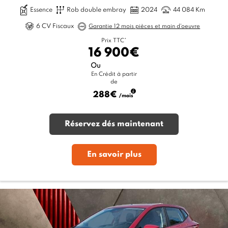
Essence
Rob double embray
2024
44 084 Km
6 CV Fiscaux
Garantie 12 mois pièces et main d'oeuvre
Prix TTC*
16 900€
Ou
En Crédit à partir
de
288€
/mois
Réservez dés maintenant
En savoir plus