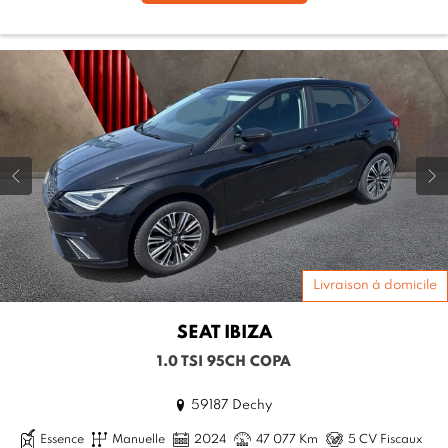
Livraison à domicile
SEAT
IBIZA
1.0 TSI 95CH COPA
59187 Dechy
Essence
Manuelle
2024
47 077 Km
5 CV Fiscaux