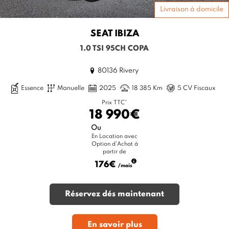
Livraison à domicile
SEAT
IBIZA
1.0 TSI 95CH COPA
80136 Rivery
Essence
Manuelle
2025
18 385 Km
5 CV Fiscaux
Prix TTC*
18 990€
Ou
En Location avec
Option d'Achat à
partir de
176€
/mois
Réservez dés maintenant
En savoir plus