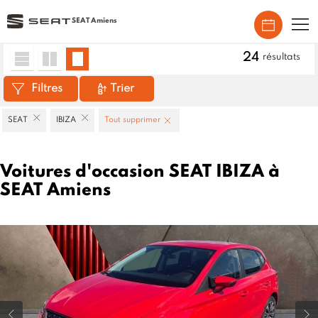
SEAT Amiens
Accueil
>
Véhicules d'occasion
>
SEAT
>
IBIZA
24
résultats
Filtres
Trier
SEAT
IBIZA
Tout supprimer
Voitures d'occasion SEAT IBIZA à
SEAT Amiens