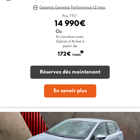
Garantie Garantie Performance 12 mois
Prix TTC*
14 990€
Ou
En Location avec
Option d'Achat à
partir de
172€
/mois
Réservez dés maintenant
En savoir plus