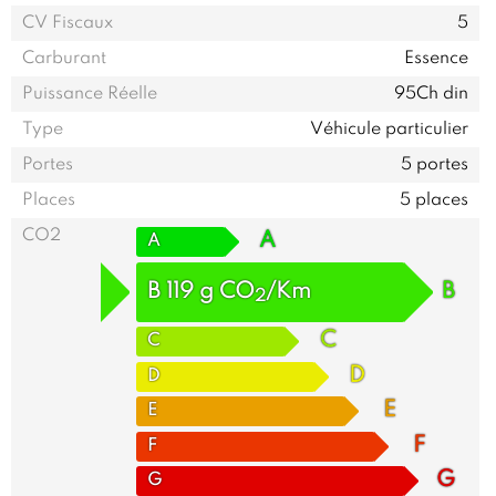
CV Fiscaux
5
Carburant
Essence
Puissance Réelle
95Ch din
Type
Véhicule particulier
Portes
5 portes
Places
5 places
CO2
A
A
B
119
g
CO
/Km
B
2
C
C
D
D
E
E
F
F
G
G