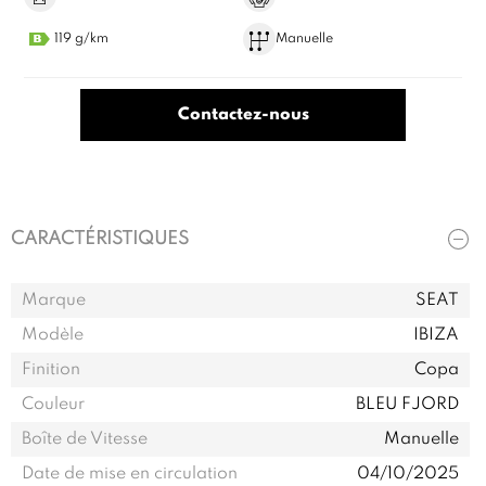
119 g/km
Manuelle
Contactez-nous
CARACTÉRISTIQUES
Marque
SEAT
Modèle
IBIZA
Finition
Copa
Couleur
BLEU FJORD
Boîte de Vitesse
Manuelle
Date de mise en circulation
04/10/2025