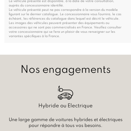
Le véhicule présenté est disponible, à la date de votre consultation,
auprès du concessionnaire identifié.
Le véhicule présenté peut ne pas correspondre à la version du modèle
figurant sur le dernier catalogue. Le concessionnaire vous fournira, le cas
échéant, les références du catalogue dans lequel est décrit le véhicule.
Les images des véhicules peuvent présenter des équipements ou
accessoires qui ne sont pas commercialisés en France. Veuillez consulter
votre concessionnaire qui se fera un plaisir de vous renseigner sur les
variantes spécifiques à la France.
Nos engagements
Hybride ou Electrique
Une large gamme de voitures hybrides et électriques
pour répondre à tous vos besoins.