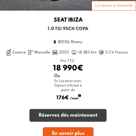
Livraison à domicile
SEAT
IBIZA
1.0 TSI 95CH COPA
80136 Rivery
Essence
Manuelle
2025
18 385 Km
5 CV Fiscaux
Prix TTC*
18 990€
Ou
En Location avec
Option d'Achat à
partir de
176€
/mois
Réservez dés maintenant
En savoir plus