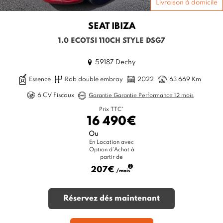
Livraison à domicile
SEAT
IBIZA
1.0 ECOTSI 110CH STYLE DSG7
59187 Dechy
Essence
Rob double embray
2022
63 669 Km
6 CV Fiscaux
Garantie Garantie Performance 12 mois
Prix TTC*
16 490€
Ou
En Location avec
Option d'Achat à
partir de
207€
/mois
Réservez dés maintenant