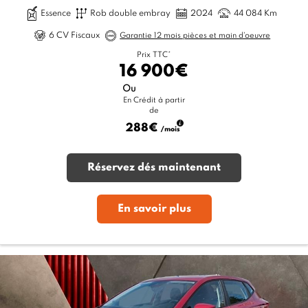
Essence
Rob double embray
2024
44 084 Km
6 CV Fiscaux
Garantie 12 mois pièces et main d'oeuvre
Prix TTC*
16 900€
Ou
En Crédit à partir
de
288€
/mois
Réservez dés maintenant
En savoir plus