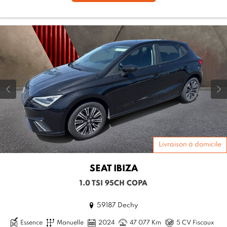
Livraison à domicile
SEAT
IBIZA
1.0 TSI 95CH COPA
59187 Dechy
Essence
Manuelle
2024
47 077 Km
5 CV Fiscaux