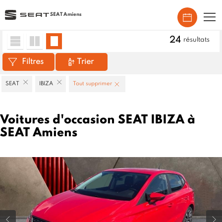
SEAT Amiens
Accueil
>
Véhicules d'occasion
>
SEAT
>
IBIZA
24
résultats
Filtres
Trier
SEAT
IBIZA
Tout supprimer
Voitures d'occasion SEAT IBIZA à
SEAT Amiens