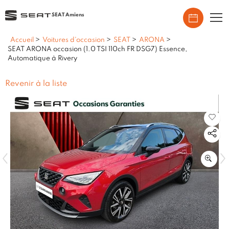
SEAT Amiens
Accueil
>
Voitures d'occasion
>
SEAT
>
ARONA
>
SEAT ARONA occasion (1.0 TSI 110ch FR DSG7) Essence,
Automatique à Rivery
Revenir à la liste