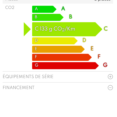
CO2
A
A
B
B
C
133
g
CO
/Km
C
2
D
D
E
E
F
F
G
G
ÉQUIPEMENTS DE SÉRIE
FINANCEMENT