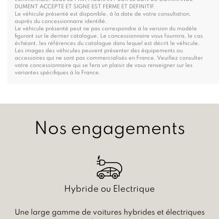
DUMENT ACCEPTE ET SIGNE EST FERME ET DEFINITIF.
Le véhicule présenté est disponible, à la date de votre consultation,
auprès du concessionnaire identifié.
Le véhicule présenté peut ne pas correspondre à la version du modèle
figurant sur le dernier catalogue. Le concessionnaire vous fournira, le cas
échéant, les références du catalogue dans lequel est décrit le véhicule.
Les images des véhicules peuvent présenter des équipements ou
accessoires qui ne sont pas commercialisés en France. Veuillez consulter
votre concessionnaire qui se fera un plaisir de vous renseigner sur les
variantes spécifiques à la France.
Nos engagements
Hybride ou Electrique
Une large gamme de voitures hybrides et électriques