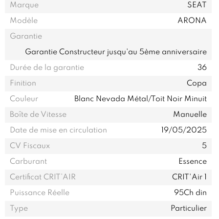
Marque
SEAT
Modèle
ARONA
Garantie
Garantie Constructeur jusqu'au 5ème anniversaire
Durée de la garantie
36
Finition
Copa
Couleur
Blanc Nevada Métal/Toit Noir Minuit
Boîte de Vitesse
Manuelle
Date de mise en circulation
19/05/2025
CV Fiscaux
5
Carburant
Essence
Certificat CRIT’AIR
CRIT'Air 1
Puissance Réelle
95Ch din
Type
Particulier