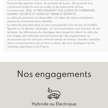
fonction des options choisis, du montant du bonus, de la prime à la
conversion lorsqu’ils sont accordés et de toute autre remise
commerciale. SEUL LE PRIX FIGURANT SUR LE BON DE COMMANDE
DUMENT ACCEPTE ET SIGNE EST FERME ET DEFINITIF.
Le véhicule présenté est disponible, à la date de votre consultation,
auprès du concessionnaire identifié.
Le véhicule présenté peut ne pas correspondre à la version du modèle
figurant sur le dernier catalogue. Le concessionnaire vous fournira, le cas
échéant, les références du catalogue dans lequel est décrit le véhicule.
Les images des véhicules peuvent présenter des équipements ou
accessoires qui ne sont pas commercialisés en France. Veuillez consulter
votre concessionnaire qui se fera un plaisir de vous renseigner sur les
variantes spécifiques à la France.
Nos engagements
Hybride ou Electrique