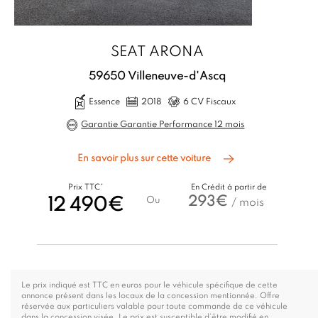
SEAT ARONA
59650 Villeneuve-d'Ascq
Essence
2018
6 CV Fiscaux
Garantie Garantie Performance 12 mois
En savoir plus sur cette voiture
Prix TTC*
En Crédit à partir de
293€
12 490€
Ou
/ mois
Le prix indiqué est TTC en euros pour le véhicule spécifique de cette
annonce présent dans les locaux de la concession mentionnée. Offre
réservée aux particuliers valable pour toute commande de ce véhicule
dans la concession visée. Le prix est susceptible d’être modifié en