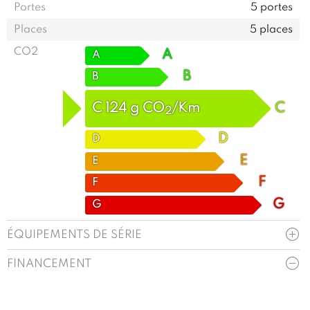
Portes
5 portes
Places
5 places
CO2
A
A
B
B
C
124
g
CO
/Km
C
2
D
D
E
E
F
F
G
G
ÉQUIPEMENTS DE SÉRIE
FINANCEMENT