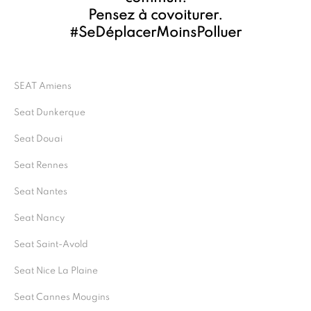
Pensez à covoiturer.
#SeDéplacerMoinsPolluer
SEAT Amiens
Seat Dunkerque
Seat Douai
Seat Rennes
Seat Nantes
Seat Nancy
Seat Saint-Avold
Seat Nice La Plaine
Seat Cannes Mougins