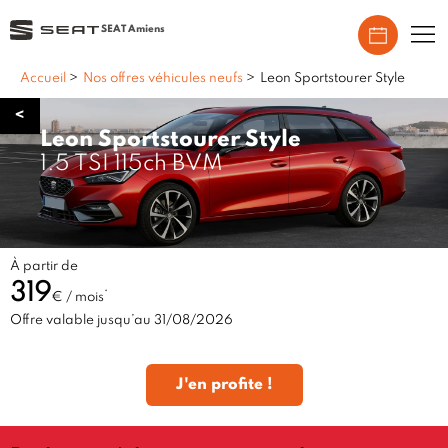
SEAT Amiens
Accueil
>
Nos offres véhicules neufs
>
Leon Sportstourer Style
<
Leon Sportstourer Style
1.5 TSI 115ch BVM
À partir de
319
*
€ / mois
Offre valable jusqu’au 31/08/2026
J'en profite !