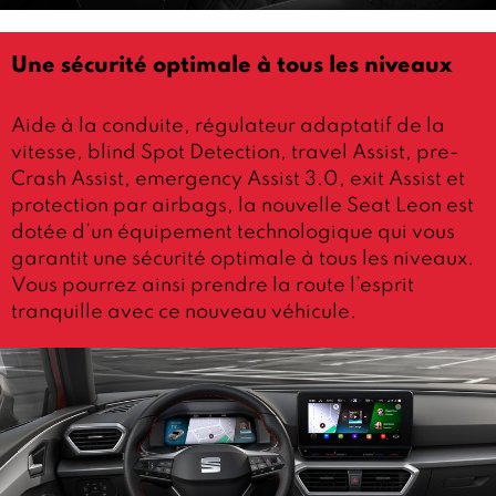
Une sécurité optimale à tous les niveaux
Aide à la conduite, régulateur adaptatif de la
vitesse, blind Spot Detection, travel Assist, pre-
Crash Assist, emergency Assist 3.0, exit Assist et
protection par airbags, la nouvelle Seat Leon est
dotée d’un équipement technologique qui vous
garantit une sécurité optimale à tous les niveaux.
Vous pourrez ainsi prendre la route l’esprit
tranquille avec ce nouveau véhicule.