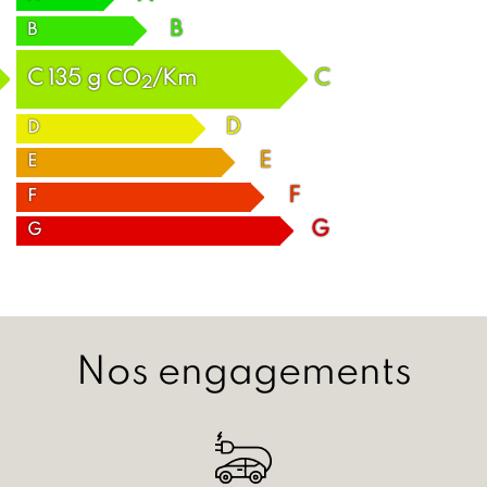
B
B
C
135
g
CO
/Km
C
2
D
D
E
E
F
F
G
G
Nos engagements