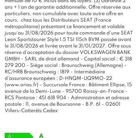
mensuel de 10 € inclus dans les loyers. (3) Garantie 2
ans + 1 an de garantie additionnelle. Offre réservée aux
particuliers, non cumulable avec toute autre offre en
cours, chez tous les Distributeurs SEAT (France
métropolitaine) présentant ce financement et valable
jusqu'au 31/08/2026 pour toute commande d'une SEAT
Leon Sportstourer Style 1.5 TSI 115ch BVM passée avant
le 31/08/2026 et livrée avant le 31/01/2027. Offre sous
réserve d'acceptation du dossier VOLKSWAGEN BANK
GMBH - SARL de droit allemand - Capital social : € 318
279 200 - Siège social : Braunschweig (Allemagne) -
RC/HRB Braunschweig : 1819 - Intermédiaire
d'assurance européen : D-HNQM-UQ9MO-22
(www.orias.fr) - Succursale France : Bâtiment Ellipse, 15
avenue de la Demi-Lune - 95700 Roissy-en-France -
RCS Pontoise : 451 618 904 - Administration et adresse
postale : 11, avenue de Boursonne - B.P. 61 - 02601
Villers-Cotterêts Cedex
A
A