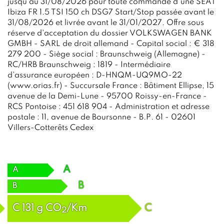
jusqu'au 31/08/2026 pour toute commande d'une SEAT
Ibiza FR 1.5 TSI 150 ch DSG7 Start/Stop passée avant le
31/08/2026 et livrée avant le 31/01/2027. Offre sous
réserve d'acceptation du dossier VOLKSWAGEN BANK
GMBH - SARL de droit allemand - Capital social : € 318
279 200 - Siège social : Braunschweig (Allemagne) -
RC/HRB Braunschweig : 1819 - Intermédiaire
d'assurance européen : D-HNQM-UQ9MO-22
(www.orias.fr) - Succursale France : Bâtiment Ellipse, 15
avenue de la Demi-Lune - 95700 Roissy-en-France -
RCS Pontoise : 451 618 904 - Administration et adresse
postale : 11, avenue de Boursonne - B.P. 61 - 02601
Villers-Cotterêts Cedex
A
A
B
B
C
131
g
CO
/Km
C
2