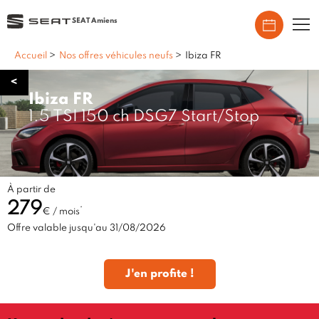
SEAT Amiens
Accueil
>
Nos offres véhicules neufs
>
Ibiza FR
<
Ibiza FR
1.5 TSI 150 ch DSG7 Start/Stop
À partir de
279
*
€ / mois
Offre valable jusqu'au 31/08/2026
J'en profite !