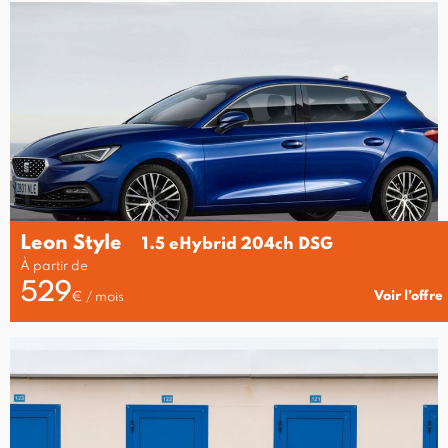
Leon Style
1.5 eHybrid 204ch DSG
À partir de
529
Voir l’offre
€ / mois