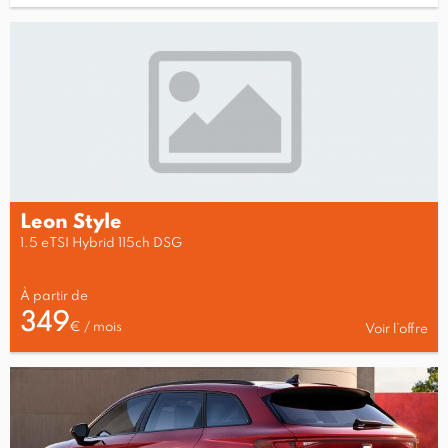
Leon Style
1.5 eTSI Hybrid 115ch DSG
À partir de
349
€ / mois
Voir l’offre