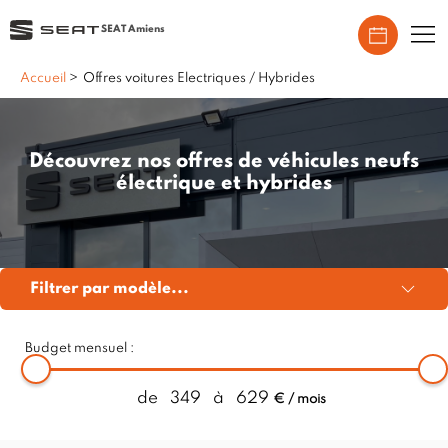
SEAT Amiens
Accueil
>
Offres voitures Electriques / Hybrides
Découvrez nos offres de véhicules neufs
électrique et hybrides
Filtrer par modèle...
Budget mensuel :
de
349
à
629
€ / mois