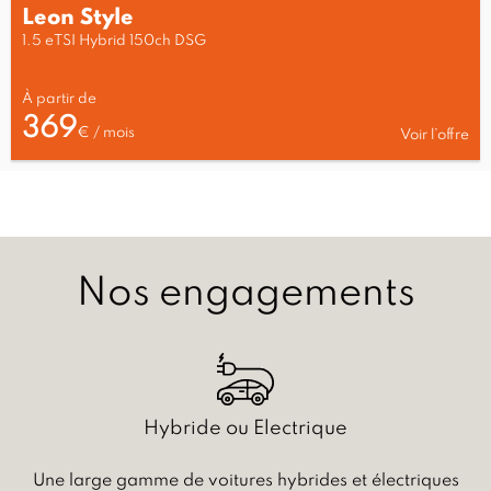
Leon Style
1.5 eTSI Hybrid 150ch DSG
À partir de
369
€ / mois
Voir l’offre
Nos engagements
Hybride ou Electrique
Une large gamme de voitures hybrides et électriques