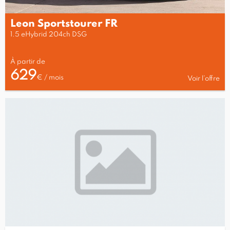
Leon Sportstourer FR
1.5 eHybrid 204ch DSG
À partir de
629
€ / mois
Voir l’offre