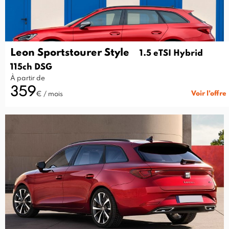
Leon Sportstourer Style
1.5 eTSI Hybrid
115ch DSG
À partir de
359
Voir l’offre
€ / mois