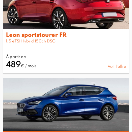
Leon sportstourer FR
1.5 eTSI Hybrid 150ch DSG
À partir de
489
€ / mois
Voir l’offre