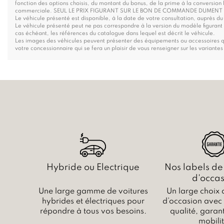
fonction des options choisis, du montant du bonus, de la prime à la conversion 
commerciale. SEUL LE PRIX FIGURANT SUR LE BON DE COMMANDE DUMENT A
Le véhicule présenté est disponible, à la date de votre consultation, auprès du 
Le véhicule présenté peut ne pas correspondre à la version du modèle figurant s
cas échéant, les références du catalogue dans lequel est décrit le véhicule.
Les images des véhicules peuvent présenter des équipements ou accessoires qu
votre concessionnaire qui se fera un plaisir de vous renseigner sur les variantes
Hybride ou Electrique
Nos labels de
d'occas
Une large gamme de voitures
Un large choix 
hybrides et électriques pour
d’occasion avec c
répondre à tous vos besoins.
qualité, garant
mobilit