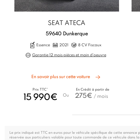
SEAT ATECA
59640 Dunkerque
Essence
2021
8 CV Fiscaux
Garantie 12 mois pièces et main d'oeuvre
En savoir plus sur cette voiture
Prix TTC*
En Crédit à partir de
275€
15 990€
Ou
/ mois
Le prix indiqué est TTC en euros pour le véhicule spécifique de cette annonce 
réservée aux particuliers valable pour toute commande de ce véhicule dans la c