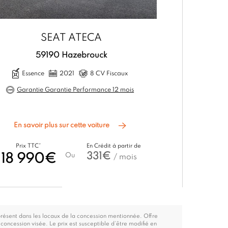
SEAT ATECA
59190 Hazebrouck
627
Essence
2021
8 CV Fiscaux
Dies
Garantie Garantie Performance 12 mois
Garanti
En savoir plus sur cette voiture
En savo
Prix TTC*
En Crédit à partir de
Prix TT
331€
18 990€
Ou
19 9
/ mois
présent dans les locaux de la concession mentionnée. Offre
oncession visée. Le prix est susceptible d’être modifié en