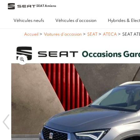
SEAT Amiens
Véhicules neufs
Véhicules d’occasion
Hybrides & Elec
Accueil
>
Voitures d'occasion
>
SEAT
>
ATECA
>
SEAT ATE