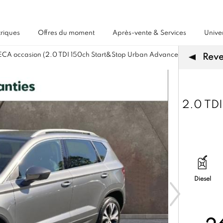
triques
Offres du moment
Après-vente & Services
Unive
CA occasion (2.0 TDI 150ch Start&Stop Urban Advanced DSG7) Diesel
Reven
2.0 TD
Diesel