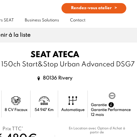
Rendez-vous atelier
rs SEAT
Business Solutions
Contact
, Automatique à Rivery
ir à la liste
SEAT
ATECA
I 150ch Start&Stop Urban Advanced DSG7
80136 Rivery
Garantie
8 CV Fiscaux
54 947 Km
Automatique
Garantie Performance
12 mois
Prix TTC*
En Location avec Option d'Achat à
partir de