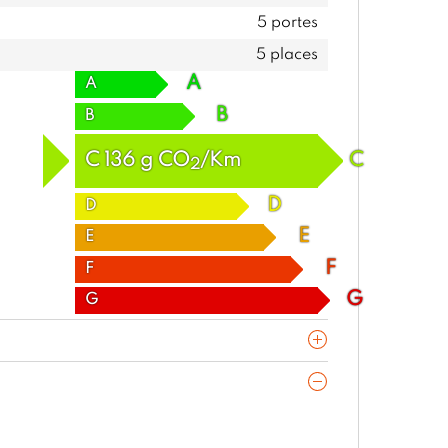
5 portes
5 places
A
A
B
B
C
136
g
CO
/Km
C
2
D
D
E
E
F
F
G
G