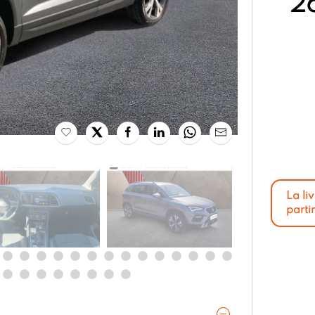
2
La li
parti