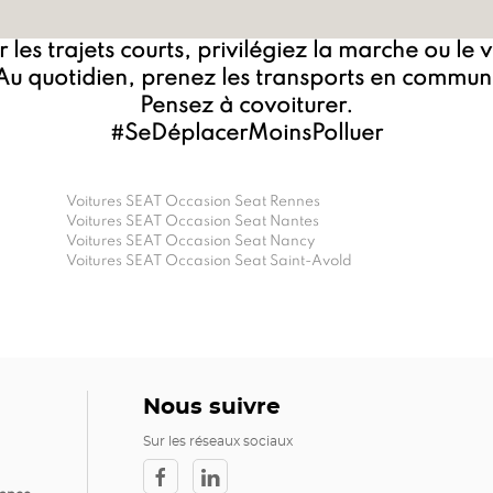
 les trajets courts, privilégiez la marche ou le 
Au quotidien, prenez les transports en commun
Pensez à covoiturer.
#SeDéplacerMoinsPolluer
Voitures SEAT Occasion Seat Rennes
Voitures SEAT Occasion Seat Nantes
Voitures SEAT Occasion Seat Nancy
Voitures SEAT Occasion Seat Saint-Avold
Nous suivre
Sur les réseaux sociaux