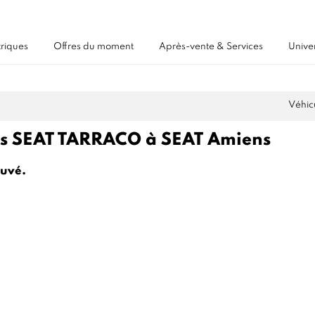
triques
Offres du moment
Après-vente & Services
Unive
Véhic
es SEAT TARRACO à SEAT Amiens
ouvé.