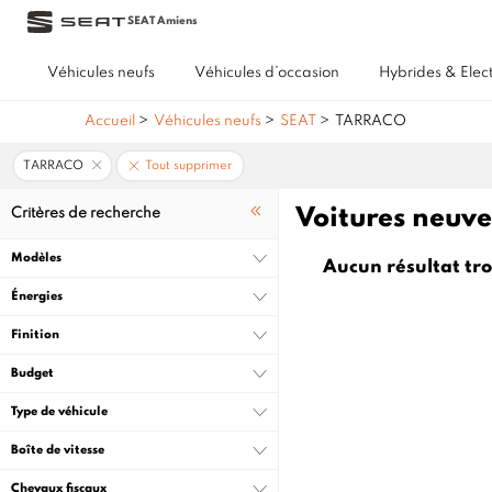
SEAT Amiens
Véhicules neufs
Véhicules d’occasion
Hybrides & Elec
Accueil
>
Véhicules neufs
>
SEAT
>
TARRACO
TARRACO
Tout supprimer
Voitures neuv
Critères de recherche
Modèles
Aucun résultat tr
Énergies
Finition
Budget
Type de véhicule
Boîte de vitesse
Chevaux fiscaux