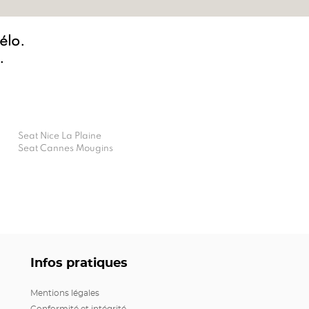
vélo.
.
Seat Nice La Plaine
Seat Cannes Mougins
Infos pratiques
Mentions légales