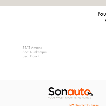
Pour
SEAT Amiens
Seat Dunkerque
Seat Douai
N°1 des distributeurs