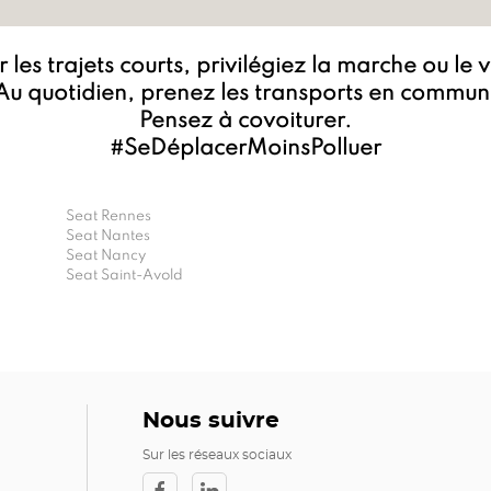
 les trajets courts, privilégiez la marche ou le 
Au quotidien, prenez les transports en commun
Pensez à covoiturer.
#SeDéplacerMoinsPolluer
Seat Rennes
Seat Nantes
Seat Nancy
Seat Saint-Avold
Nous suivre
Sur les réseaux sociaux