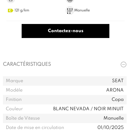
121 g/km
Manuelle
Contactez-nous
CARACTÉRISTIQUES
Marque
SEAT
Modèle
ARONA
Finition
Copa
Couleur
BLANC NEVADA / NOIR MINUIT
Boîte de Vitesse
Manuelle
Date de mise en circulation
01/10/2025