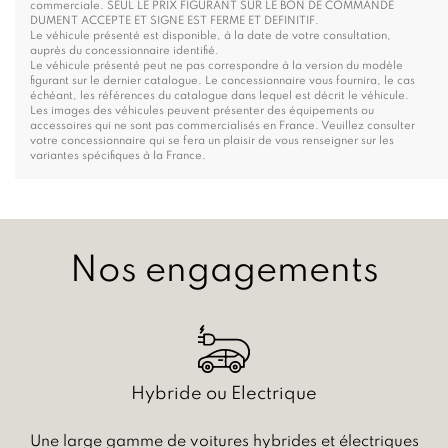
commerciale. SEUL LE PRIX FIGURANT SUR LE BON DE COMMANDE
DUMENT ACCEPTE ET SIGNE EST FERME ET DEFINITIF.
Le véhicule présenté est disponible, à la date de votre consultation,
auprès du concessionnaire identifié.
Le véhicule présenté peut ne pas correspondre à la version du modèle
figurant sur le dernier catalogue. Le concessionnaire vous fournira, le cas
échéant, les références du catalogue dans lequel est décrit le véhicule.
Les images des véhicules peuvent présenter des équipements ou
accessoires qui ne sont pas commercialisés en France. Veuillez consulter
votre concessionnaire qui se fera un plaisir de vous renseigner sur les
variantes spécifiques à la France.
Nos engagements
Hybride ou Electrique
Une large gamme de voitures hybrides et électriques