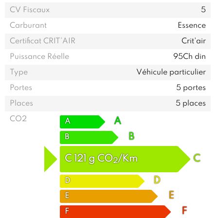
CV Fiscaux
5
Carburant
Essence
Certificat CRIT’AIR
Crit'air
Puissance Réelle
95Ch din
Type
Véhicule particulier
Portes
5 portes
Places
5 places
CO2
A
A
B
B
C
121
g
CO
/Km
C
2
D
D
E
E
F
F